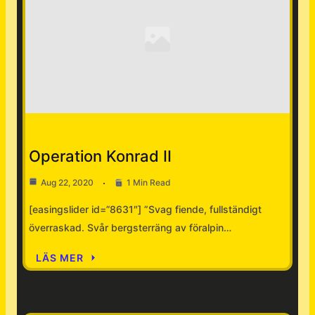
Nyheter
Operation Konrad II
Aug 22, 2020
1 Min Read
[easingslider id=”8631″] ”Svag fiende, fullständigt
överraskad. Svår bergsterräng av föralpin…
LÄS MER