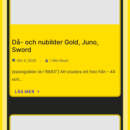
Nyheter
Då- och nubilder Gold, Juno,
Sword
Okt 4, 2020
1 Min Read
[easingslider id=”8683″] Att studera ett foto från – 44
och…
LÄS MER