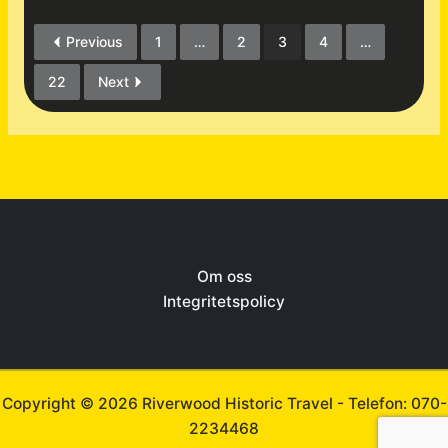
Previous
1
…
2
3
4
…
22
Next
Om oss
Integritetspolicy
Copyright © 2026 Riverwood Historic Travel -
Telefon: 070-
2234468