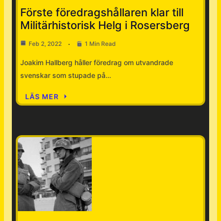
Förste föredragshållaren klar till
Militärhistorisk Helg i Rosersberg
Feb 2, 2022
1 Min Read
Joakim Hallberg håller föredrag om utvandrade
svenskar som stupade på…
LÄS MER
Nyheter