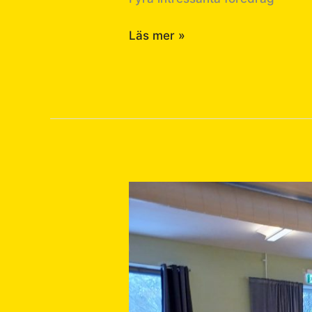
Läs mer »
Militärhistorisk
Helg
februari
7-
8/2
2026