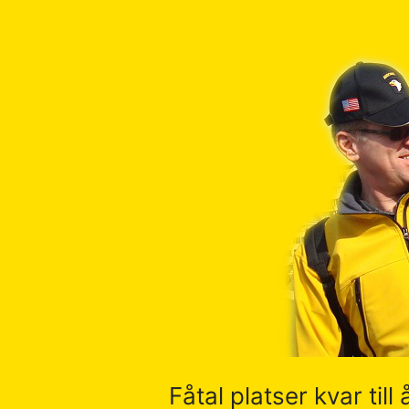
Fåtal
platser
kvar
till
årets
resor
Fåtal platser kvar till