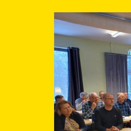
Militärhistorisk
Helg
6-
7/2
2027