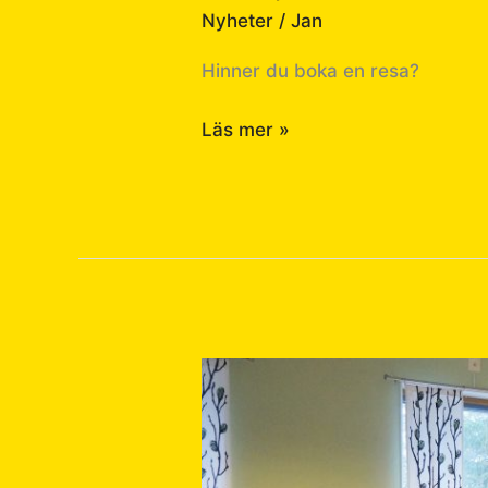
Nyheter
/
Jan
Hinner du boka en resa?
Läs mer »
3
platser
kvar
Militärhistorisk