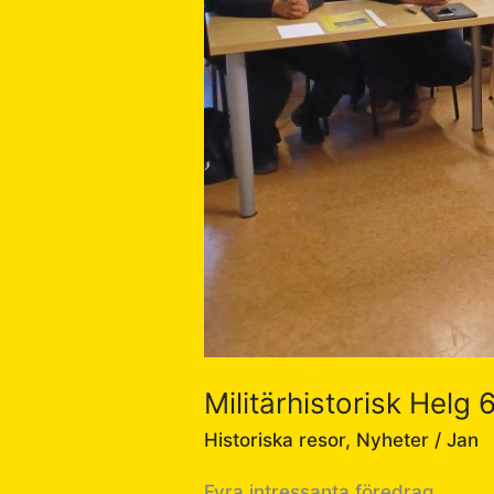
Militärhistorisk Helg
Historiska resor
,
Nyheter
/
Jan
Fyra intressanta föredrag