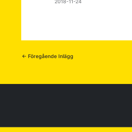
2018-11-24
←
Föregående Inlägg