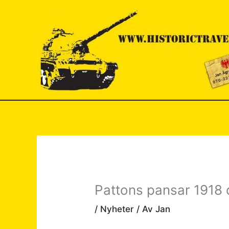
Hoppa
till
innehåll
Pattons pansar 1918 
/
Nyheter
/ Av
Jan