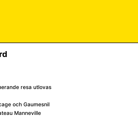
rd
inerande resa utlovas
Bocage och Gaumesnil
ateau Manneville