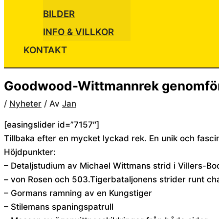
BILDER
INFO & VILLKOR
KONTAKT
Goodwood-Wittmannrek genomfö
/
Nyheter
/ Av
Jan
[easingslider id=”7157″]
Tillbaka efter en mycket lyckad rek. En unik och fasc
Höjdpunkter:
– Detaljstudium av Michael Wittmans strid i Villers-
– von Rosen och 503.Tigerbataljonens strider runt ch
– Gormans ramning av en Kungstiger
– Stilemans spaningspatrull