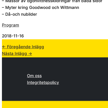
– Massor av ögonvittnesskildringar från båda sidor
– Myter kring Goodwood och Wittmann
– Då-och nubilder
Program
2018-11-16
←
Föregående Inlägg
Nästa Inlägg
→
Om oss
Integritetspolicy