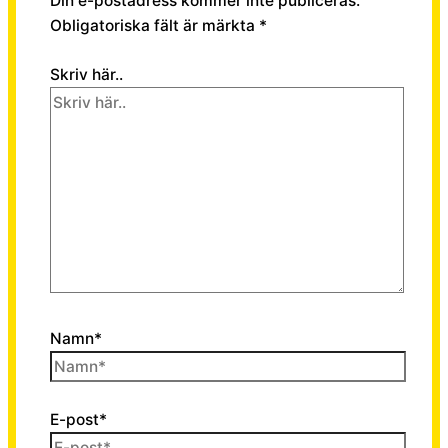
Din e-postadress kommer inte publiceras.
Obligatoriska fält är märkta
*
Skriv här..
Namn*
E-post*