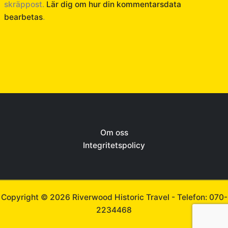
skräppost.
Lär dig om hur din kommentarsdata
bearbetas
.
Om oss
Integritetspolicy
Copyright © 2026 Riverwood Historic Travel -
Telefon: 070-
2234468