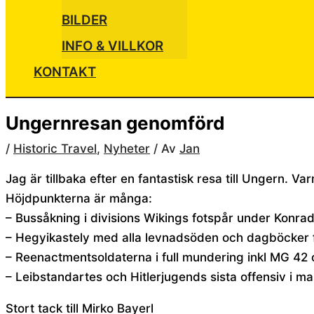
BILDER
INFO & VILLKOR
KONTAKT
Ungernresan genomförd
/
Historic Travel
,
Nyheter
/ Av
Jan
Jag är tillbaka efter en fantastisk resa till Ungern.
Höjdpunkterna är många:
– Bussåkning i divisions Wikings fotspår under Konra
– Hegyikastely med alla levnadsöden och dagböcker 
– Reenactmentsoldaterna i full mundering inkl MG 42
– Leibstandartes och Hitlerjugends sista offensiv i m
Stort tack till Mirko Bayerl