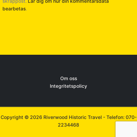
skräppost.
Lär dig om hur din kommentarsdata
bearbetas
.
Om oss
Integritetspolicy
Copyright © 2026 Riverwood Historic Travel -
Telefon: 070-
2234468