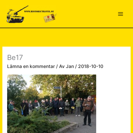
Hoppa
till
innehåll
Be17
Lämna en kommentar
/ Av
Jan
/
2018-10-10