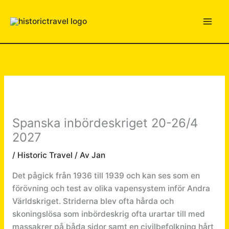
Hoppa
till
innehåll
Spanska inbördeskriget 20-26/4
2027
/
Historic Travel
/ Av
Jan
Det pågick från 1936 till 1939 och kan ses som en
förövning och test av olika vapensystem inför Andra
Världskriget. Striderna blev ofta hårda och
skoningslösa som inbördeskrig ofta urartar till med
massakrer på båda sidor samt en civilbefolkning hårt