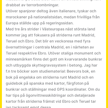
drabbat av terrorbombningar.
Utöver spanjorer deltog även italienare, tyskar och
msrockaner på nationalistsidan, medan frivilliga från
Europa ställde upp på regeringssidan.
Med tre års strider i Västeuropas näst största land
kommer jag att fokusera på striderna runt Madrid,
Teruel och Ebro. Det blir en veckoresa med fyra
övernattningar i centrala Madrid, en i närheten av
Teruel respektive Ebro. Utöver otaliga monument och
minnesmärken finns det gott om kvarvarande bunkrar
och utbyggda skyttegravssystem i betong. Jag har
f.n tre böcker som studiematerial: Beevors bok, en
bok på engelska om striderna runt Madrid och en
guidebok på spanska med kartor, färgfoton på
bunkrar och ställningar med GPS koordinater. Om du
har tips på ögonvittnesskildringar och detaljerade
kartor från striderna främst vid Ebro och Teruel tar
jag tacksamt emot dessa.