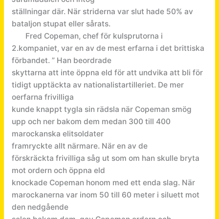
ställningar där. När striderna var slut hade 50% av
bataljon stupat eller sårats.
Fred Copeman, chef för kulsprutorna i
2.kompaniet, var en av de mest erfarna i det brittiska
förbandet. ” Han beordrade
skyttarna att inte öppna eld för att undvika att bli för
tidigt upptäckta av nationalistartilleriet. De mer
oerfarna frivilliga
kunde knappt tygla sin rädsla när Copeman smög
upp och ner bakom dem medan 300 till 400
marockanska elitsoldater
framryckte allt närmare. När en av de
förskräckta frivilliga såg ut som om han skulle bryta
mot ordern och öppna eld
knockade Copeman honom med ett enda slag. När
marockanerna var inom 50 till 60 meter i siluett mot
den nedgående