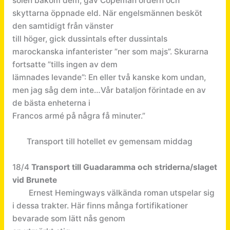
solen bakom dem, gav Copeman ordern och
skyttarna öppnade eld. När engelsmännen besköt
den samtidigt från vänster
till höger, gick dussintals efter dussintals
marockanska infanterister ”ner som majs”. Skurarna
fortsatte ”tills ingen av dem
lämnades levande”: En eller två kanske kom undan,
men jag såg dem inte…Vår bataljon förintade en av
de bästa enheterna i
Francos armé på några få minuter.”
Transport till hotellet ev gemensam middag
18/4
Transport till Guadaramma och striderna/slaget
vid Brunete
Ernest Hemingways välkända roman utspelar sig
i dessa trakter. Här finns många fortifikationer
bevarade som lätt nås genom