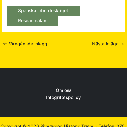
Spanska inbördeskriget
Reseanmälan
←
Föregående Inlägg
Nästa Inlägg
→
Om oss
Integritetspolicy
Copyright © 2026 Riverwood Historic Travel -
Telefon: 070-