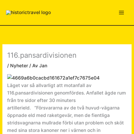
Hoppa
till
innehåll
116.pansardivisionen
/
Nyheter
/ Av
Jan
Läget var så allvarligt att motanfall av
116.pansardivisionen genomfördes. Anfallet ägde rum
från tre sidor efter 30 minuters
artillerield. ”Försvararna av de två huvud-vägarna
öppnade eld med raketgevär, men de fientliga
stridsvagnarna mullrade förbi utan problem och sköt
med sina stora kanoner ner i värnen och in