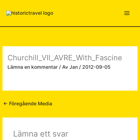
Hoppa
till
innehåll
Churchill_VII_AVRE_With_Fascine
Lämna en kommentar
/ Av
Jan
/
2012-09-05
←
Föregående Media
Lämna ett svar