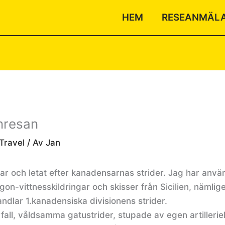
HEM
RESEANMÄL
enresan
 Travel
/ Av
Jan
r och letat efter kanadensarnas strider. Jag har använt
ögon-vittnesskildringar och skisser från Sicilien, näml
dlar 1.kanadensiska divisionens strider.
all, våldsamma gatustrider, stupade av egen artilleri