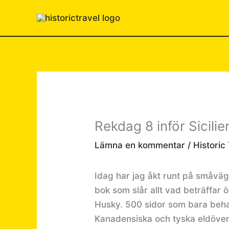
Hoppa
till
innehåll
Rekdag 8 inför Sicili
Lämna en kommentar
/
Historic
Idag har jag åkt runt på småväga
bok som slår allt vad beträffar 
Husky. 500 sidor som bara behan
Kanadensiska och tyska eldöverf