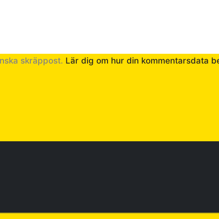
inska skräppost.
Lär dig om hur din kommentarsdata b