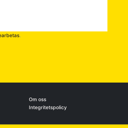
earbetas
.
Om oss
Integritetspolicy