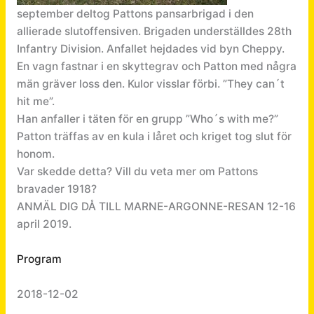
september deltog Pattons pansarbrigad i den
allierade slutoffensiven. Brigaden underställdes 28th
Infantry Division. Anfallet hejdades vid byn Cheppy.
En vagn fastnar i en skyttegrav och Patton med några
män gräver loss den. Kulor visslar förbi. ”They can´t
hit me”.
Han anfaller i täten för en grupp ”Who´s with me?”
Patton träffas av en kula i låret och kriget tog slut för
honom.
Var skedde detta? Vill du veta mer om Pattons
bravader 1918?
ANMÄL DIG DÅ TILL MARNE-ARGONNE-RESAN 12-16
april 2019.
Program
2018-12-02