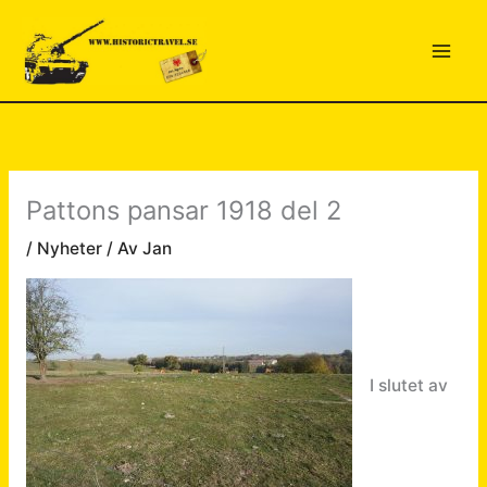
Hoppa
till
innehåll
Pattons pansar 1918 del 2
/
Nyheter
/ Av
Jan
I slutet av