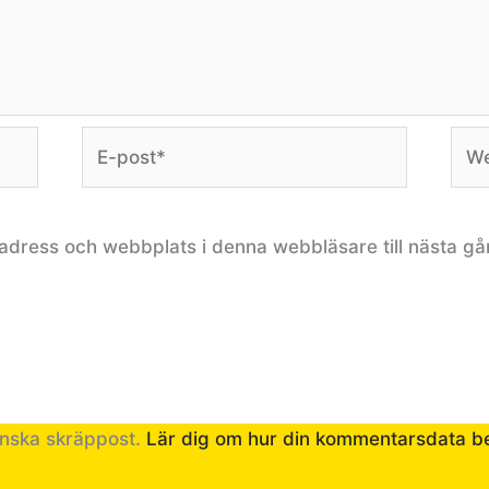
E-
Web
post*
adress och webbplats i denna webbläsare till nästa gå
inska skräppost.
Lär dig om hur din kommentarsdata b