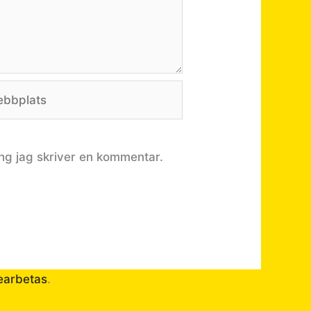
bplats
ng jag skriver en kommentar.
earbetas
.