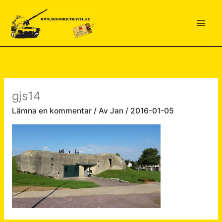
Hoppa
till
innehåll
gjs14
Lämna en kommentar
/ Av
Jan
/
2016-01-05