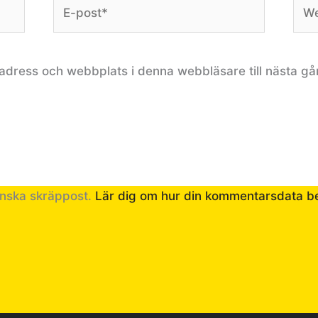
E-
Web
post*
adress och webbplats i denna webbläsare till nästa gå
inska skräppost.
Lär dig om hur din kommentarsdata b