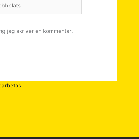
bplats
ng jag skriver en kommentar.
earbetas
.