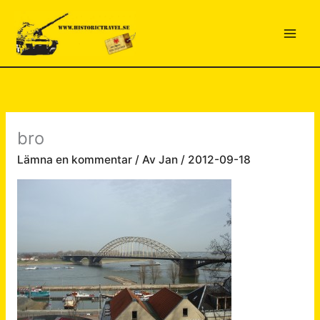
Hoppa
till
innehåll
bro
Lämna en kommentar
/ Av
Jan
/
2012-09-18