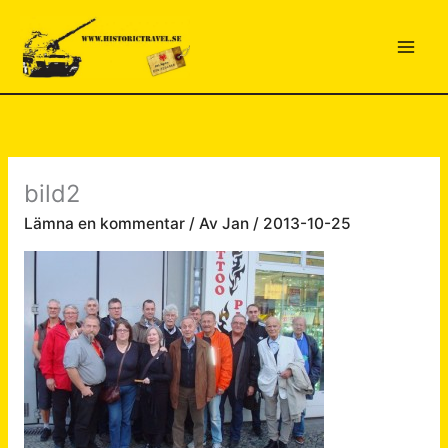
Hoppa
till
innehåll
bild2
Lämna en kommentar
/ Av
Jan
/
2013-10-25