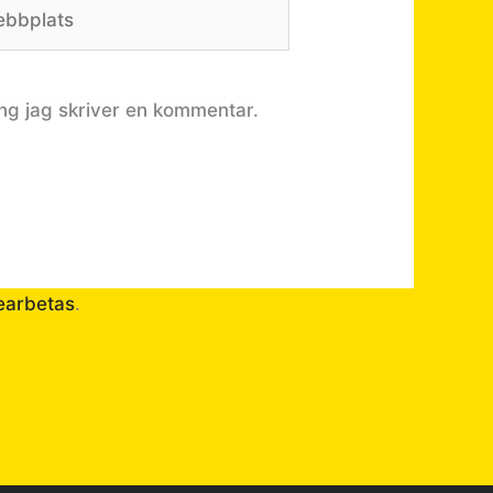
bplats
ng jag skriver en kommentar.
earbetas
.