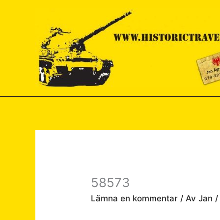
Hoppa
till
innehåll
58573
Lämna en kommentar
/ Av
Jan