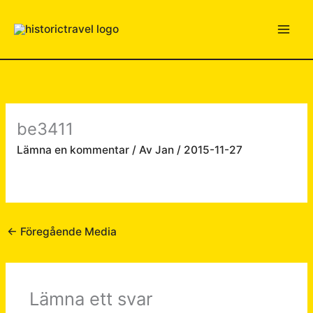
Hoppa
till
innehåll
be3411
Lämna en kommentar
/ Av
Jan
/
2015-11-27
←
Föregående Media
Lämna ett svar