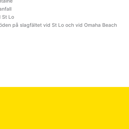
ntaine
anfall
l St Lo
öden på slagfältet vid St Lo och vid Omaha Beach