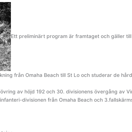
Ett preliminärt program är framtaget och gäller till 
ckning från Omaha Beach till St Lo och studerar de hård
erövring av höjd 192 och 30. divisionens övergång av Vi
infanteri-divisionen från Omaha Beach och 3.fallskärm