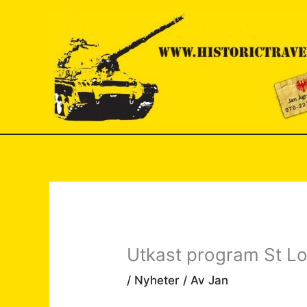
Hoppa
till
innehåll
Utkast program St Lo
/
Nyheter
/ Av
Jan