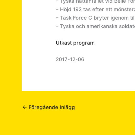
– Tyska nattanfallet vid Belle Fo
– Höjd 192 tas efter ett mönster
– Task Force C bryter igenom til
– Tyska och amerikanska soldat
Utkast program
2017-12-06
←
Föregående Inlägg