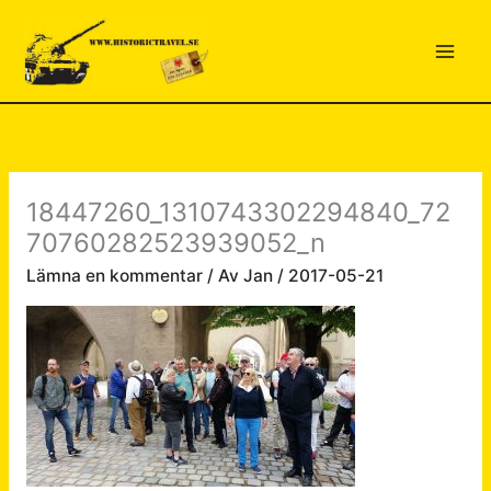
Hoppa
till
innehåll
18447260_1310743302294840_72
70760282523939052_n
Lämna en kommentar
/ Av
Jan
/
2017-05-21